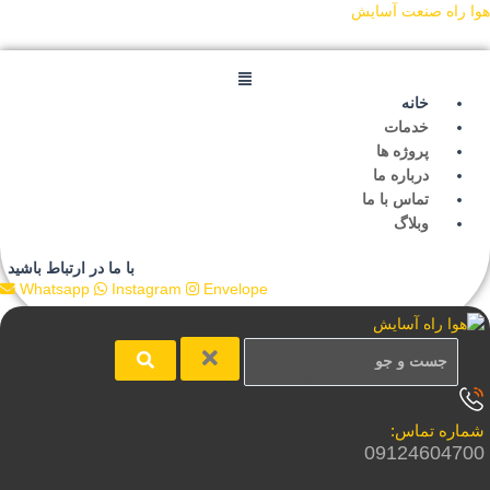
ش
Main
Main
ا راه صنعت آسایش
Menu
Menu
توا
خانه
خدمات
پروژه ها
درباره ما
تماس با ما
وبلاگ
با ما در ارتباط باشید
Whatsapp
Instagram
Envelope
ماره تماس:
0912460470