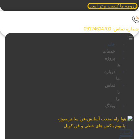
زومه ما کیفیت برتر است
ره تماس: 09124604700
خانه
خدمات
پروژه
ها
درباره
ما
تماس
با
ما
وبلاگ
حساب