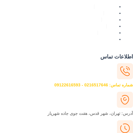
صفحه اصلی
خدمات
پروژه ها
وبلاگ
تماس با ما
درباره ما
لاعات تماس
 تماس: 0216517646 - 09122616593
رس: تهران، شهر قدس، هفت جوی جاده شهریار