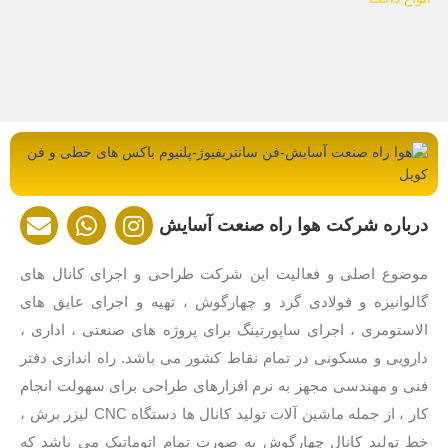
E
W
I
درباره شرکت هوا راه صنعت آسایش
n
h
n
v
a
s
موضوع اصلی و فعالیت این شرکت طراحی و اجرای کانال های
e
t
t
گالوانیزه و فولادی گرد و چهارگوش ، تهیه و اجرای عایق های
l
s
a
الاستومری ، اجرای ساپورتینگ برای پروژه های صنعتی ، اداری ،
o
a
g
p
p
r
دارویی و مسکونی در تمام نقاط کشور می باشد. راه اندازی دفتر
e
p
a
فنی و مهندسی مجهز به نرم افزارهای طراحی برای سهولت انجام
m
کار ، از جمله ماشین آلات تولید کانال ها دستگاه CNC لیزر برش ،
خط تولید کانال چهارگوش به صورت تمام اتوماتیک می باشد که