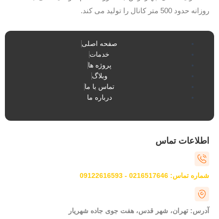
روزانه حدود 500 متر کانال را تولید می کند.
صفحه اصلی
خدمات
پروژه ها
وبلاگ
تماس با ما
درباره ما
اطلاعات تماس
شماره تماس: 0216517646 - 09122616593
آدرس: تهران، شهر قدس، هفت جوی جاده شهریار