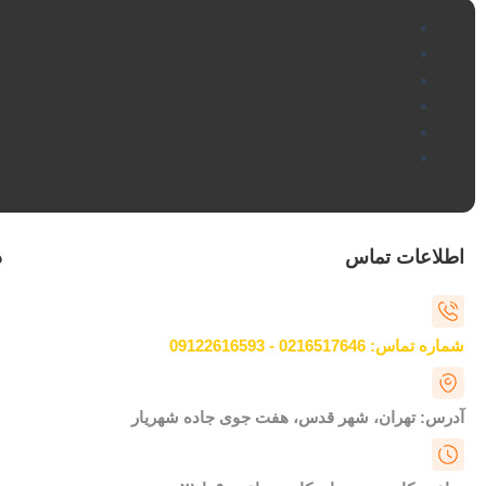
اطلاعات تماس
د
شماره تماس: 0216517646 - 09122616593
آدرس: تهران، شهر قدس، هفت جوی جاده شهریار