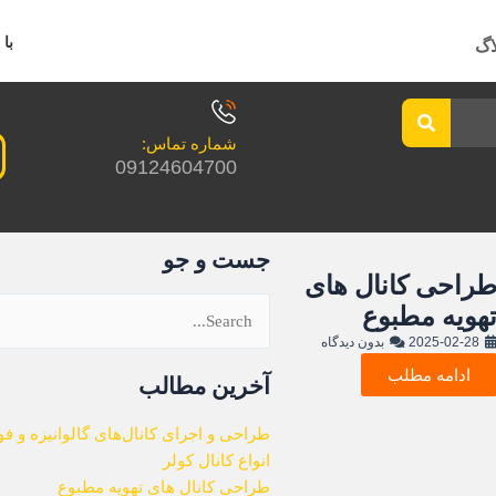
با 
اگ
شماره تماس:
09124604700
جست و جو
راحی کانال های
هویه مطبوع
جستجو
2025-02-28
بدون دیدگاه
برای:
ادامه مطلب
آخرین مطالب
طراحی و اجرای کانال‌های گالوانیزه و فو
انواع کانال کولر
طراحی کانال های تهویه مطبوع