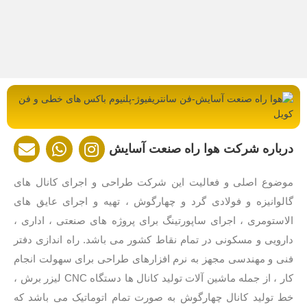
E
W
I
درباره شرکت هوا راه صنعت آسایش
n
h
n
v
a
s
موضوع اصلی و فعالیت این شرکت طراحی و اجرای کانال های
e
t
t
گالوانیزه و فولادی گرد و چهارگوش ، تهیه و اجرای عایق های
l
s
a
الاستومری ، اجرای ساپورتینگ برای پروژه های صنعتی ، اداری ،
o
a
g
p
p
r
دارویی و مسکونی در تمام نقاط کشور می باشد. راه اندازی دفتر
e
p
a
فنی و مهندسی مجهز به نرم افزارهای طراحی برای سهولت انجام
m
کار ، از جمله ماشین آلات تولید کانال ها دستگاه CNC لیزر برش ،
خط تولید کانال چهارگوش به صورت تمام اتوماتیک می باشد که