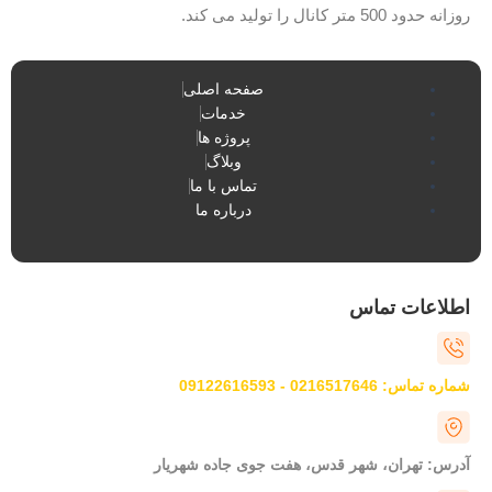
روزانه حدود 500 متر کانال را تولید می کند.
صفحه اصلی
خدمات
پروژه ها
وبلاگ
تماس با ما
درباره ما
اطلاعات تماس
شماره تماس: 0216517646 - 09122616593
آدرس: تهران، شهر قدس، هفت جوی جاده شهریار